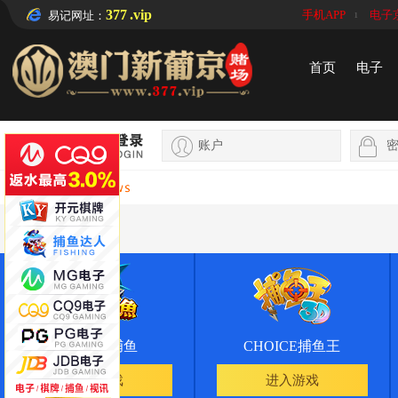
ı
377
.vip
手机APP
电子
易记网址：
首页
电子
MW千炮捕鱼
CHOICE捕鱼王
进入游戏
进入游戏