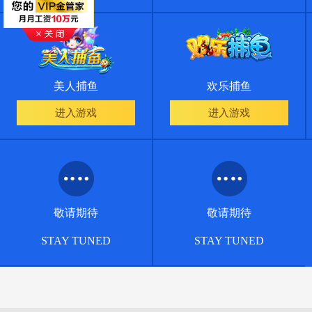
美人捕鱼
欢乐捕鱼
进入游戏
进入游戏
敬请期待
敬请期待
STAY TUNED
STAY TUNED