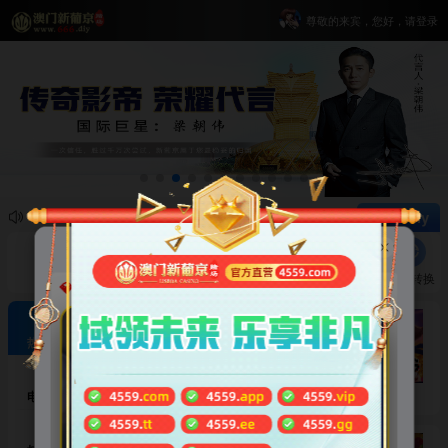
尊敬的来宾，您好，请登录
666
g
.diy
📢【全勤奖最高领8888元！】：💕 尊敬的贵宾，您好：感谢您一直以来
近期发现市面上出现大量假冒应用与域名跳转，为保障您的账户与资金
公告通知
账户余额
1.澳门新葡京从未与任何第三方应用合作，也未将服务迁移或转移至任
登录/注册
充值
Vip钱包
提款
推广赚钱
额度转换
2.若您在访问过程中遇到异常跳转或页面无法打开，建议更换浏览器重试
💎 官方易记网址💎
3.请务必牢记：不要向任何非官方页面或个人透露账号、密码、验证码
4.若发现可疑情况，请及时通过下载官方APP（👉 60288app.com
热门游戏
极致体验 · 欢乐畅玩
5.感谢您的理解与配合！如有疑问，请联系官方邮箱：xpj4559@gmai
为确保您的顺畅体验，📮您可发送邮件至 【xpj4559@gmai.com
电子游艺
麻将胡了
麻将胡了2
赏金女王
感谢您的理解与支持！如有任何疑问，欢迎随时联系 7×24在线客服。 祝
⚡️ 重磅通知 ⚡️
永久使用的域名：www.4559.com 或 www.377.vip 